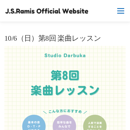
コ
ン
メニュー
テ
ン
ツ
へ
HOME
プロフィール
出演情報
10/6（日）第8回 楽曲レッスン
ス
キ
ッ
プ
ダラブッカ教室
ダラブッカのリズム
フリー音源